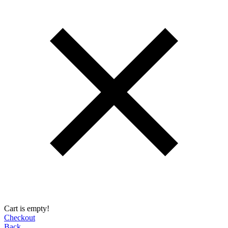
Cart is empty!
Checkout
Back