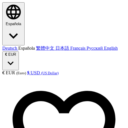
Española
Deutsch
Española
繁體中文
日本語
Français
Русский
English
€
EUR
€
EUR
$
USD
(Euro)
(US Dollar)