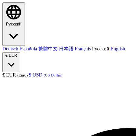
Русский
Deutsch
Española
繁體中文
日本語
Français
Русский
English
€
EUR
€
EUR
$
USD
(Euro)
(US Dollar)