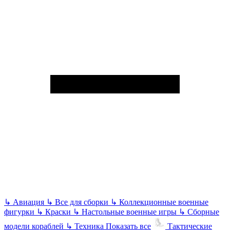
↳
Авиация
↳
Все для сборки
↳
Коллекционные военные
фигурки
↳
Краски
↳
Настольные военные игры
↳
Сборные
модели кораблей
↳
Техника
Показать все
Тактические