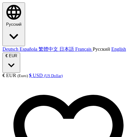
Русский
Deutsch
Española
繁體中文
日本語
Français
Русский
English
€
EUR
€
EUR
$
USD
(Euro)
(US Dollar)