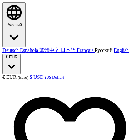
Русский
Deutsch
Española
繁體中文
日本語
Français
Русский
English
€
EUR
€
EUR
$
USD
(Euro)
(US Dollar)