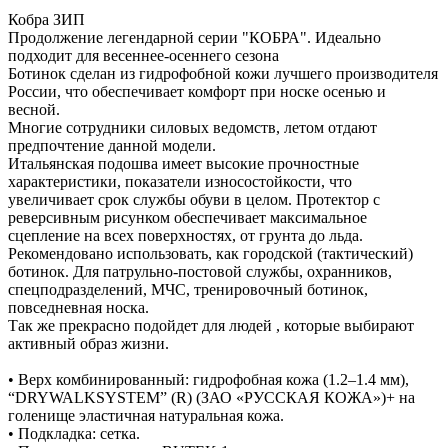
Кобра ЗИП
Продолжение легендарной серии "КОБРА". Идеально
подходит для весеннее-осеннего сезона
Ботинок сделан из гидрофобной кожи лучшего производителя
России, что обеспечивает комфорт при носке осенью и
весной.
Многие сотрудники силовых ведомств, летом отдают
предпочтение данной модели.
Итальянская подошва имеет высокие прочностные
характеристики, показатели износостойкости, что
увеличивает срок службы обуви в целом. Протектор с
реверсивным рисунком обеспечивает максимальное
сцепление на всех поверхностях, от грунта до льда.
Рекомендовано использовать, как городской (тактический)
ботинок. Для патрульно-постовой службы, охранников,
спецподразделений, МЧС, тренировочный ботинок,
повседневная носка.
Так же прекрасно подойдет для людей , которые выбирают
активный образ жизни.
• Верх комбинированный: гидрофобная кожа (1.2–1.4 мм),
“DRYWALKSYSTEM” (R) (ЗАО «РУССКАЯ КОЖА»)+ на
голенище эластичная натуральная кожа.
• Подкладка: сетка.