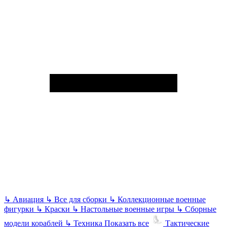
↳
Авиация
↳
Все для сборки
↳
Коллекционные военные
фигурки
↳
Краски
↳
Настольные военные игры
↳
Сборные
модели кораблей
↳
Техника
Показать все
Тактические