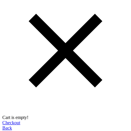
Cart is empty!
Checkout
Back