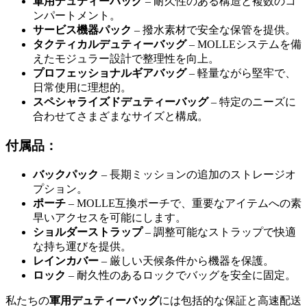
軍用デュティーバッグ
– 耐久性のある構造と複数のコ
ンパートメント。
サービス機器パック
– 撥水素材で安全な保管を提供。
タクティカルデュティーバッグ
– MOLLEシステムを備
えたモジュラー設計で整理性を向上。
プロフェッショナルギアバッグ
– 軽量ながら堅牢で、
日常使用に理想的。
スペシャライズドデュティーバッグ
– 特定のニーズに
合わせてさまざまなサイズと構成。
付属品：
バックパック
– 長期ミッションの追加のストレージオ
プション。
ポーチ
– MOLLE互換ポーチで、重要なアイテムへの素
早いアクセスを可能にします。
ショルダーストラップ
– 調整可能なストラップで快適
な持ち運びを提供。
レインカバー
– 厳しい天候条件から機器を保護。
ロック
– 耐久性のあるロックでバッグを安全に固定。
私たちの
軍用デュティーバッグ
には包括的な保証と高速配送