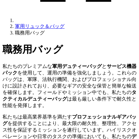
軍用リュック＆バッグ
職務用バッグ
職務用バッグ
私たちのプレミアムな
軍用デュティーバッグ
と
サービス機器
パック
を使用して、運用の準備を強化しましょう。これらの
バッグは、軍隊、法執行機関、およびプロフェッショナル向
けに設計されており、必要なギアの安全な保管と簡単な輸送
を確保します。フィールドやミッション中でも、私たちの
タ
クティカルデュティーバッグ
は最も厳しい条件下で耐久性と
性能を発揮します。
私たちは最高業界基準を満たす
プロフェッショナルギアバッ
グ
を提供することにより、最大限の耐久性、整理性、アクセ
ス性を保証するミッションを遂行しています。ハイリスクオ
ペレーションや日常のタスクの準備においても、私たちの
デ