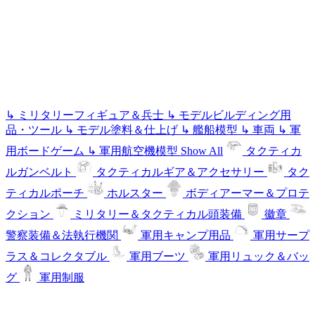
↳
ミリタリーフィギュア＆兵士
↳
モデルビルディング用
品・ツール
↳
モデル塗料＆仕上げ
↳
艦船模型
↳
車両
↳
軍
用ボードゲーム
↳
軍用航空機模型
Show All
タクティカ
ルガンベルト
タクティカルギア＆アクセサリー
タク
ティカルポーチ
ホルスター
ボディアーマー＆プロテ
クション
ミリタリー＆タクティカル頭装備
徽章
警察装備＆法執行機関
軍用キャンプ用品
軍用サープ
ラス＆コレクタブル
軍用ブーツ
軍用リュック＆バッ
グ
軍用制服