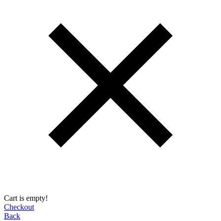
Cart is empty!
Checkout
Back