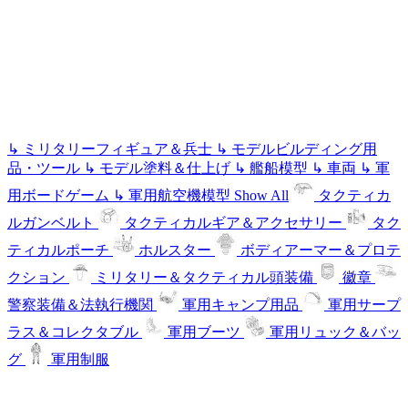
↳
ミリタリーフィギュア＆兵士
↳
モデルビルディング用
品・ツール
↳
モデル塗料＆仕上げ
↳
艦船模型
↳
車両
↳
軍
用ボードゲーム
↳
軍用航空機模型
Show All
タクティカ
ルガンベルト
タクティカルギア＆アクセサリー
タク
ティカルポーチ
ホルスター
ボディアーマー＆プロテ
クション
ミリタリー＆タクティカル頭装備
徽章
警察装備＆法執行機関
軍用キャンプ用品
軍用サープ
ラス＆コレクタブル
軍用ブーツ
軍用リュック＆バッ
グ
軍用制服