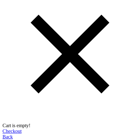
Cart is empty!
Checkout
Back