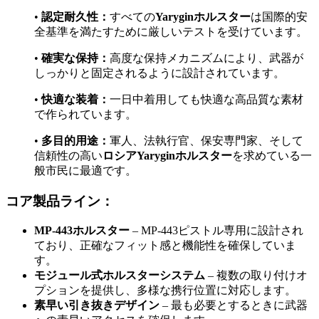
•
認定耐久性：
すべての
Yaryginホルスター
は国際的安
全基準を満たすために厳しいテストを受けています。
•
確実な保持：
高度な保持メカニズムにより、武器が
しっかりと固定されるように設計されています。
•
快適な装着：
一日中着用しても快適な高品質な素材
で作られています。
•
多目的用途：
軍人、法執行官、保安専門家、そして
信頼性の高い
ロシアYaryginホルスター
を求めている一
般市民に最適です。
コア製品ライン：
MP-443ホルスター
– MP-443ピストル専用に設計され
ており、正確なフィット感と機能性を確保していま
す。
モジュール式ホルスターシステム
– 複数の取り付けオ
プションを提供し、多様な携行位置に対応します。
素早い引き抜きデザイン
– 最も必要とするときに武器