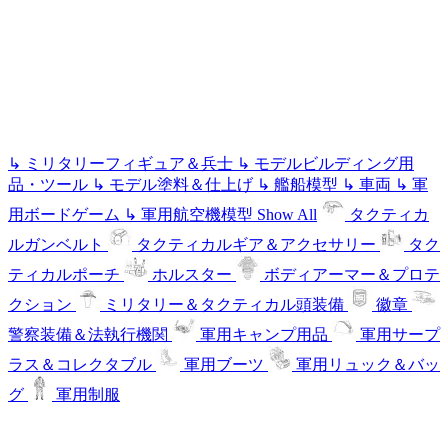
↳
ミリタリーフィギュア＆兵士
↳
モデルビルディング用
品・ツール
↳
モデル塗料＆仕上げ
↳
艦船模型
↳
車両
↳
軍
用ボードゲーム
↳
軍用航空機模型
Show All
タクティカ
ルガンベルト
タクティカルギア＆アクセサリー
タク
ティカルポーチ
ホルスター
ボディアーマー＆プロテ
クション
ミリタリー＆タクティカル頭装備
徽章
警察装備＆法執行機関
軍用キャンプ用品
軍用サープ
ラス＆コレクタブル
軍用ブーツ
軍用リュック＆バッ
グ
軍用制服