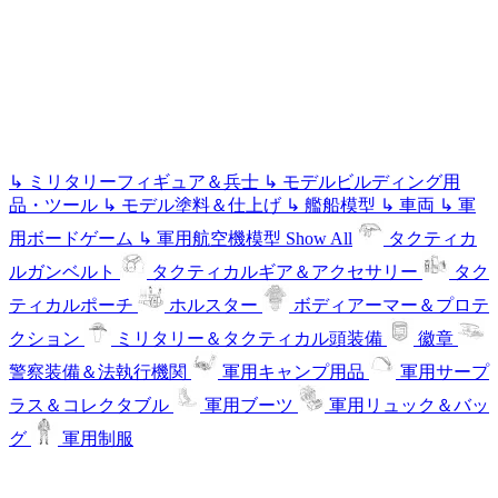
↳
ミリタリーフィギュア＆兵士
↳
モデルビルディング用
品・ツール
↳
モデル塗料＆仕上げ
↳
艦船模型
↳
車両
↳
軍
用ボードゲーム
↳
軍用航空機模型
Show All
タクティカ
ルガンベルト
タクティカルギア＆アクセサリー
タク
ティカルポーチ
ホルスター
ボディアーマー＆プロテ
クション
ミリタリー＆タクティカル頭装備
徽章
警察装備＆法執行機関
軍用キャンプ用品
軍用サープ
ラス＆コレクタブル
軍用ブーツ
軍用リュック＆バッ
グ
軍用制服