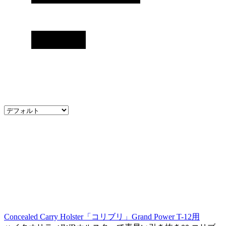
Concealed Carry Holster「コリブリ」Grand Power T-12用