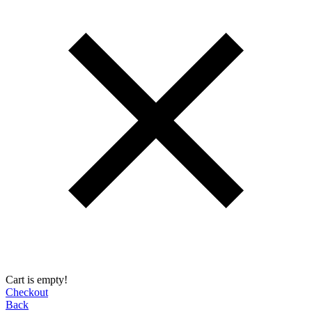
Cart is empty!
Checkout
Back