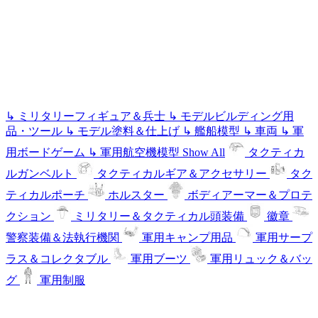
↳
ミリタリーフィギュア＆兵士
↳
モデルビルディング用
品・ツール
↳
モデル塗料＆仕上げ
↳
艦船模型
↳
車両
↳
軍
用ボードゲーム
↳
軍用航空機模型
Show All
タクティカ
ルガンベルト
タクティカルギア＆アクセサリー
タク
ティカルポーチ
ホルスター
ボディアーマー＆プロテ
クション
ミリタリー＆タクティカル頭装備
徽章
警察装備＆法執行機関
軍用キャンプ用品
軍用サープ
ラス＆コレクタブル
軍用ブーツ
軍用リュック＆バッ
グ
軍用制服