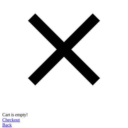
Cart is empty!
Checkout
Back