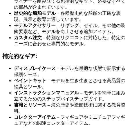
ライナーを組み立てる包括的なキット、必要なすべて
の部品が含まれています。
歴史的な船舶モデル
– 各種歴史的な船舶の正確な表
現、展示と教育に適しています。
モデルアクセサリー
– リギング、セイル、その他の装
飾要素など、モデルを向上させる追加アイテム。
カスタム注文
– 特別なリクエストに対応した、特定の
ニーズに合わせた専門的なモデル。
補完的なギア:
ディスプレイケース
– モデルを最適な状態で展示する
保護ケース。
ペイントキット
– モデルを生き生きとさせる高品質の
絵具とツール。
インストラクションマニュアル
– モデルを簡単に組み
立てるためのステップバイステップガイド。
書籍とリソース
– 海の歴史や造船技術に関する教育資
料。
コレクターアイテム
– フィギュアやミニチュアフィギ
ュアなどの関連コレクターアイテム。