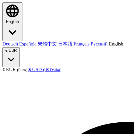
English
Deutsch
Española
繁體中文
日本語
Français
Русский
English
€
EUR
€
EUR
$
USD
(Euro)
(US Dollar)