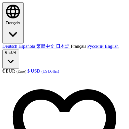
Français
Deutsch
Española
繁體中文
日本語
Français
Русский
English
€
EUR
€
EUR
$
USD
(Euro)
(US Dollar)