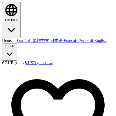
Deutsch
Deutsch
Española
繁體中文
日本語
Français
Русский
English
€
EUR
€
EUR
$
USD
(Euro)
(US Dollar)