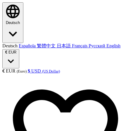
Deutsch
Deutsch
Española
繁體中文
日本語
Français
Русский
English
€
EUR
€
EUR
$
USD
(Euro)
(US Dollar)