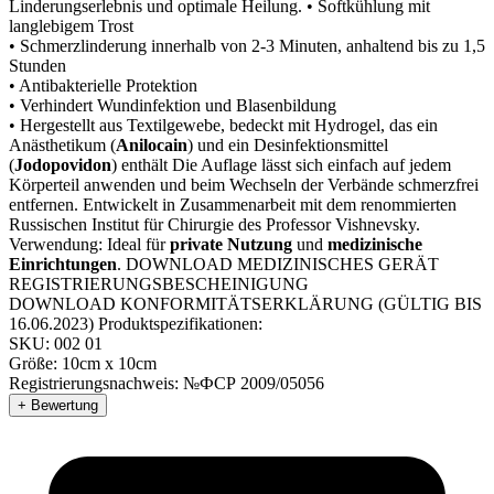
Linderungserlebnis und optimale Heilung. • Softkühlung mit
langlebigem Trost
• Schmerzlinderung innerhalb von 2-3 Minuten, anhaltend bis zu 1,5
Stunden
• Antibakterielle Protektion
• Verhindert Wundinfektion und Blasenbildung
• Hergestellt aus Textilgewebe, bedeckt mit Hydrogel, das ein
Anästhetikum (
Anilocain
) und ein Desinfektionsmittel
(
Jodopovidon
) enthält Die Auflage lässt sich einfach auf jedem
Körperteil anwenden und beim Wechseln der Verbände schmerzfrei
entfernen. Entwickelt in Zusammenarbeit mit dem renommierten
Russischen Institut für Chirurgie des Professor Vishnevsky.
Verwendung: Ideal für
private Nutzung
und
medizinische
Einrichtungen
. DOWNLOAD MEDIZINISCHES GERÄT
REGISTRIERUNGSBESCHEINIGUNG
DOWNLOAD KONFORMITÄTSERKLÄRUNG (GÜLTIG BIS
16.06.2023) Produktspezifikationen:
SKU: 002 01
Größe: 10cm x 10cm
Registrierungsnachweis: №ФСР 2009/05056
+ Bewertung