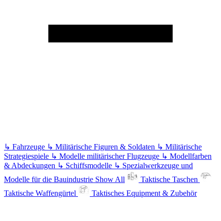
↳
Fahrzeuge
↳
Militärische Figuren & Soldaten
↳
Militärische
Strategiespiele
↳
Modelle militärischer Flugzeuge
↳
Modellfarben
& Abdeckungen
↳
Schiffsmodelle
↳
Spezialwerkzeuge und
Modelle für die Bauindustrie
Show All
Taktische Taschen
Taktische Waffengürtel
Taktisches Equipment & Zubehör