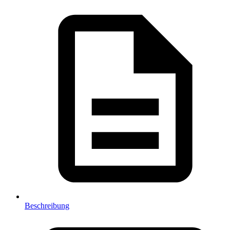
Beschreibung