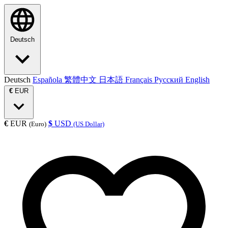
Deutsch
Deutsch
Española
繁體中文
日本語
Français
Русский
English
€
EUR
€
EUR
$
USD
(Euro)
(US Dollar)